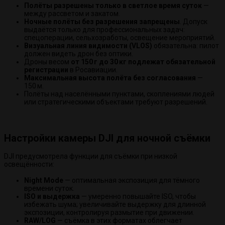
Полёты разрешены только в светлое время суток
—
между рассветом и закатом.
Ночные полёты без разрешения запрещены
. Допуск
выдаётся только для профессиональных задач:
спецоперации, сельхозработы, освещение мероприятий.
Визуальная линия видимости (VLOS)
обязательна: пилот
должен видеть дрон без оптики.
Дроны весом
от 150 г до 30 кг подлежат обязательной
регистрации
в Росавиации.
Максимальная высота полёта без согласования
—
150 м.
Полёты над населёнными пунктами, скоплениями людей
или стратегическими объектами требуют разрешений.
Настройки камеры DJI для ночной съёмки
DJI предусмотрела функции для съёмки при низкой
освещённости:
Night Mode
— оптимальная экспозиция для тёмного
времени суток.
ISO и выдержка
— умеренно повышайте ISO, чтобы
избежать шума; увеличивайте выдержку для длинной
экспозиции, контролируя размытие при движении.
RAW/LOG
— съёмка в этих форматах облегчает