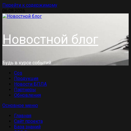
Перейти к содержимому
06.08.2026
Новостной блог
Будь в курсе событий
Cos
Продукция
Новости БПЛА
Партнеры
Обновления
Основное меню
Главная
Сайт проекта
База знаний