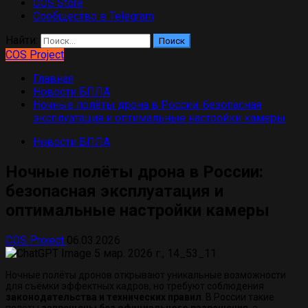
COS Store
Сообщество в Telegram
Найти:
COS Project
Главная
Новости БПЛА
Ночные полёты дрона в России: безопасная
эксплуатация и оптимальные настройки камеры
Новости БПЛА
Ночные полёты дрона в России:
безопасная эксплуатация и
оптимальные настройки камеры
COS Project
06.03.2026
Ночные полёты дронов открывают уникальные возможности
для съёмки эффектных кадров, но требуют соблюдения
законодательства и технических правил
. В России такие
полёты
запрещены без официального разрешения
, а