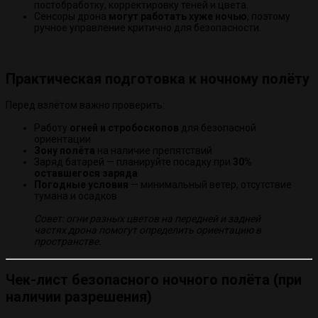
постобработку, корректировку теней и цвета.
Сенсоры дрона
могут работать хуже ночью
, поэтому
ручное управление критично для безопасности.
Практическая подготовка к ночному полёту
Перед взлётом важно проверить:
Работу
огней и стробоскопов
для безопасной
ориентации
Зону полёта
на наличие препятствий
Заряд батарей — планируйте посадку при
30%
оставшегося заряда
Погодные условия
— минимальный ветер, отсутствие
тумана и осадков
Совет: огни разных цветов на передней и задней
частях дрона помогут определить ориентацию в
пространстве.
Чек-лист безопасного ночного полёта (при
наличии разрешения)