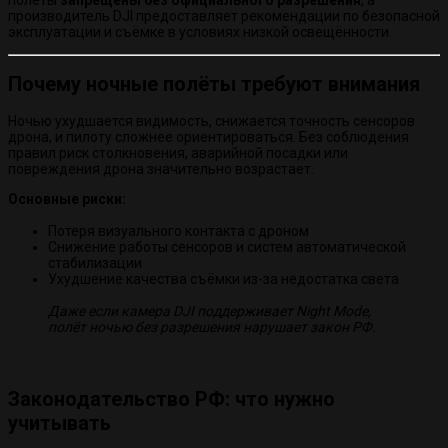
производитель DJI предоставляет рекомендации по безопасной
эксплуатации и съёмке в условиях низкой освещённости.
Почему ночные полёты требуют внимания
Ночью ухудшается видимость, снижается точность сенсоров
дрона, и пилоту сложнее ориентироваться. Без соблюдения
правил риск столкновения, аварийной посадки или
повреждения дрона значительно возрастает.
Основные риски:
Потеря визуального контакта с дроном
Снижение работы сенсоров и систем автоматической
стабилизации
Ухудшение качества съёмки из-за недостатка света
Даже если камера DJI поддерживает Night Mode,
полёт ночью без разрешения нарушает закон РФ.
Законодательство РФ: что нужно
учитывать