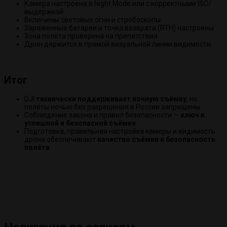
Камера настроена в Night Mode или с корректными ISO/
выдержкой
Включены световые огни и стробоскопы
Заряженные батареи и точка возврата (RTH) настроены
Зона полёта проверена на препятствия
Дрон держится в прямой визуальной линии видимости
Итог
DJI
технически поддерживает ночную съёмку
, но
полёты ночью без разрешения в России запрещены.
Соблюдение закона и правил безопасности —
ключ к
успешной и безопасной съёмке
.
Подготовка, правильная настройка камеры и видимость
дрона обеспечивают
качество съёмки и безопасность
полёта
.