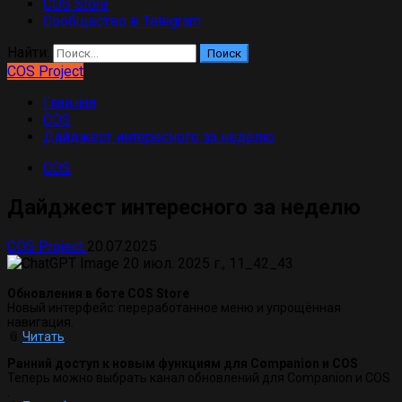
COS Store
Сообщество в Telegram
Найти:
COS Project
Главная
COS
Дайджест интересного за неделю
COS
Дайджест интересного за неделю
COS Project
20.07.2025
Обновления в боте COS Store
Новый интерфейс: переработанное меню и упрощённая
навигация.
📎
Читать
Ранний доступ к новым функциям для Companion и COS
Теперь можно выбрать канал обновлений для Companion и COS
.