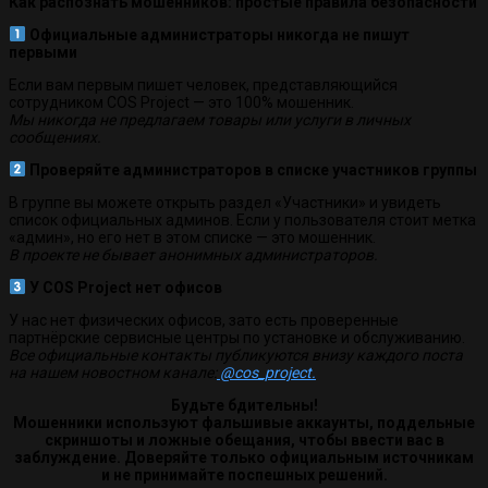
Как распознать мошенников: простые правила безопасности
Официальные администраторы никогда не пишут
первыми
Если вам первым пишет человек, представляющийся
сотрудником COS Project — это 100% мошенник.
Мы никогда не предлагаем товары или услуги в личных
сообщениях.
Проверяйте администраторов в списке участников группы
В группе вы можете открыть раздел «Участники» и увидеть
список официальных админов. Если у пользователя стоит метка
«админ», но его нет в этом списке — это мошенник.
В проекте не бывает анонимных администраторов.
У COS Project нет офисов
У нас нет физических офисов, зато есть проверенные
партнёрские сервисные центры по установке и обслуживанию.
Все официальные контакты публикуются внизу каждого поста
на нашем новостном канале:
@cos_project.
Будьте бдительны!
Мошенники используют фальшивые аккаунты, поддельные
скриншоты и ложные обещания, чтобы ввести вас в
заблуждение. Доверяйте только официальным источникам
и не принимайте поспешных решений.