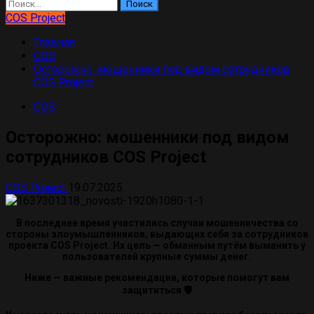
Найти:
COS Project
Главная
COS
Осторожно: мошенники под видом сотрудников
COS Project
COS
Осторожно: мошенники под видом
сотрудников COS Project
COS Project
19.07.2025
В последнее время участились случаи мошенничества со
стороны злоумышленников, выдающих себя за сотрудников
проекта COS Project. Их цель — обманным путём выманить у
пользователей крупные суммы денег.
Ниже — важные рекомендации, которые помогут вам
защититься 🛡