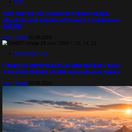
COS
Уже завтра мы покажем первые кадры
обновлённой версии облачной платформы
SOLAR!
COS Project
06.08.2026
Новости БПЛА
Полезная нагрузка БПЛА: как выбрать дрон
для выполнения профессиональных задач
COS Project
05.08.2026