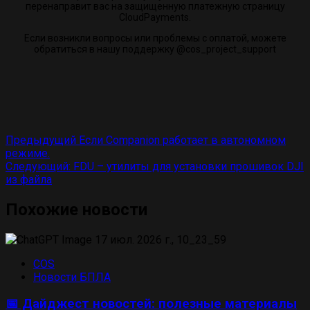
перенаправит вас на защищенную платежную страницу
CloudPayments.
Если возникли вопросы или проблемы с оплатой, можете
обратиться в нашу поддержку @cos_project_support
Навигация
Предыдущий
Если Companion работает в автономном
режиме.
по
Следующий:
FDU – утилиты для установки прошивок DJI
записям
из файла
Похожие новости
COS
Новости БПЛА
📅 Дайджест новостей: полезные материалы