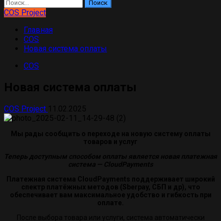
Найти:
COS Project
Главная
COS
Новая система оплаты
COS
Новая система оплаты
COS Project
11.02.2025
Мы рады сообщить о переходе на новую систему оплаты
товаров и услуг
Теперь доступным способом оплаты является новая платежная
система — CloudPayments
Платежная система CloudPayments поддерживает широкий
спектр платёжных методов (Sberpay, СБП и др), что
обеспечивает вам максимальное удобство и гибкость при
оплате.
После выбора товара или услуги, система автоматически