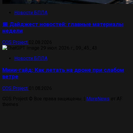
Новости БПЛА
📅 Дайджест новостей: главные материалы
недели
COS Project
02.08.2026
Новости БПЛА
Мини-гайд: Как летать на дроне при слабом
ветре
COS Project
01.08.2026
COS Project © Все права защищены.
|
MoreNews
от AF
themes.