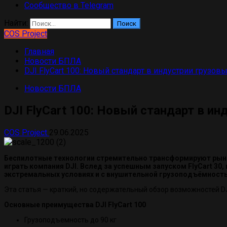
Сообщество в Telegram
Найти:
COS Project
Главная
Новости БПЛА
DJI FlyCart 100: Новый стандарт в индустрии грузов
Новости БПЛА
DJI FlyCart 100: Новый стандарт в и
COS Project
29.06.2025
Беспилотные технологии стремительно трансформируют рынок
играть компания DJI. Вслед за успешным запуском FlyCart 3
экстремальных условиях и с внушительной грузоподъёмност
Эта статья — краткий, но содержательный обзор возможностей DJI
Основные преимущества DJI FlyCart 100
Грузоподъемность до 90 кг