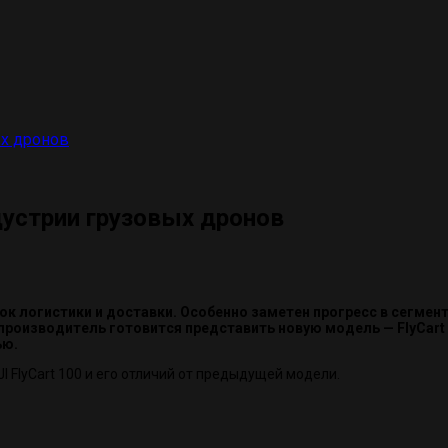
ых дронов
ндустрии грузовых дронов
 логистики и доставки. Особенно заметен прогресс в сегмен
0, производитель готовится представить новую модель — FlyCa
ью.
 FlyCart 100 и его отличий от предыдущей модели.