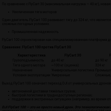
По сравнению с FlyCart 30 (максимальная нагрузка — 40 кг), нов
Увеличенная тяга моторов
Один двигатель FlyCart 100 развивает тягу до 324 кг, что являе
сложных погодных условиях.
Промышленная надежность
FlyCart 100 спроектирован как специализированная платформа д
Сравнение: FlyCart 100 против FlyCart 30
Характеристика
FlyCart 30
F
Грузоподъемность
до 40 кг
до 90 кг
Тяга одного мотора
~100 кг (оценка)
324 кг
Назначение
Универсальная логистика
Промышл
Условия эксплуатации
Умеренные
Сложные,
Выход FlyCart 100 означает переход DJI от универсальных дро
автономной доставки тяжёлых грузов;
быстрой логистики в труднодоступных регионах;
поддержки в экстренных ситуациях (например, во время с
DJI FlyCart 100 — это не просто новый дрон. Это технологическа
грузоподъемности и промышленной надежности, FlyCart 100 ст