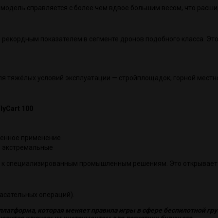
ая модель справляется с более чем вдвое большим весом, что расш
тся рекордным показателем в сегменте дронов подобного класса. Эт
ля тяжёлых условий эксплуатации — стройплощадок, горной местно
lyCart 100
енное применение
 экстремальные
нов к специализированным промышленным решениям. Это открывает
пасательных операций).
я платформа, которая меняет правила игры в сфере беспилотной гр
ановится ключевым инструментом для логистики будущего.