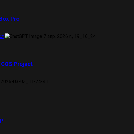
 Box Pro
ct
COS Project
НР