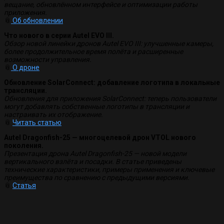
вещание, обновлённом интерфейсе и оптимизации работы
приложения.
📎
Об обновлении
Что нового в серии Autel EVO III.
Обзор новой линейки дронов Autel EVO III: улучшенные камеры,
более продолжительное время полёта и расширенные
возможности управления.
📎
О дроне
Обновление SolarConnect: добавление логотипа в локальные
трансляции.
Обновления для приложения SolarConnect: теперь пользователи
могут добавлять собственные логотипы в трансляции и
настраивать их отображение.
📎
Читать статью
Autel Dragonfish-25 — многоцелевой дрон VTOL нового
поколения.
Презентация дрона Autel Dragonfish-25 — новой модели
вертикального взлёта и посадки. В статье приведены
технические характеристики, примеры применения и ключевые
преимущества по сравнению с предыдущими версиями.
📎
Статья