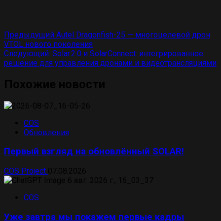
Навигация
Предыдущий
Autel Dragonfish-25 — многоцелевой дрон
VTOL нового поколения
по
Следующий:
Solar 2.0 и SolarConnect: интегрированное
записям
решение для управления дронами и видеотрансляциями
Похожие новости
COS
Обновления
Первый взгляд на обновлённый SOLAR!
COS Project
07.08.2026
COS
Уже завтра мы покажем первые кадры