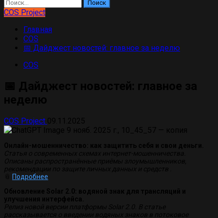
Найти:
COS Project
Главная
COS
📅 Дайджест новостей: главное за неделю
COS
📅 Дайджест новостей: главное за
неделю
COS Project
09.11.2025
Онлайн-мошенничество: как защитить себя и свои деньги.
Статья о современных схемах интернет-мошенничества.
Описаны распространённые приёмы злоумышленников,
рекомендации по защите личных данных и средств .
📎
Подробнее
Обновление Solar 2.0: водяной знак для трансляций и
улучшения интерфейса.
Релиз новой версии платформы Solar 2.0. В статье
рассказывается о введении водяных знаков в потоковое