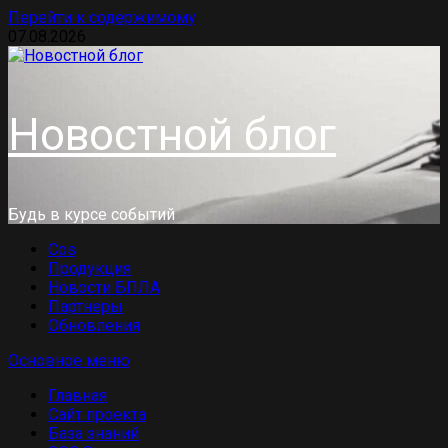
Перейти к содержимому
07.08.2026
Новостной блог
Будь в курсе событий
Cos
Продукция
Новости БПЛА
Партнеры
Обновления
Основное меню
Главная
Сайт проекта
База знаний