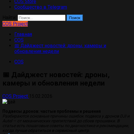
COS Store
Сообщество в Telegram
Найти:
COS Project
Главная
COS
📅 Дайджест новостей: дроны, камеры и
обновления недели
COS
📅 Дайджест новостей: дроны,
камеры и обновления недели
COS Project
15.02.2026
Подвесы дронов: частые проблемы и решения
Разбираются основные причины ошибок подвеса у дронов DJI и
Autel — от механических препятствий до сбоев прошивки. В
статье есть пошаговые советы по диагностике и рекомендации,
когда лучше обратиться в сервисный центр.