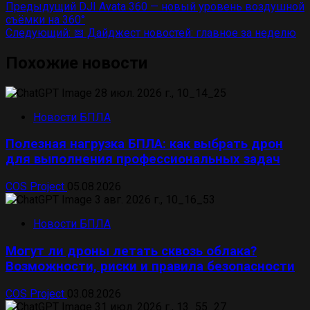
Навигация
Предыдущий
DJI Avata 360 — новый уровень воздушной
съёмки на 360°
по
Следующий:
📅 Дайджест новостей: главное за неделю
записям
Похожие новости
Новости БПЛА
Полезная нагрузка БПЛА: как выбрать дрон
для выполнения профессиональных задач
COS Project
05.08.2026
Новости БПЛА
Могут ли дроны летать сквозь облака?
Возможности, риски и правила безопасности
COS Project
03.08.2026