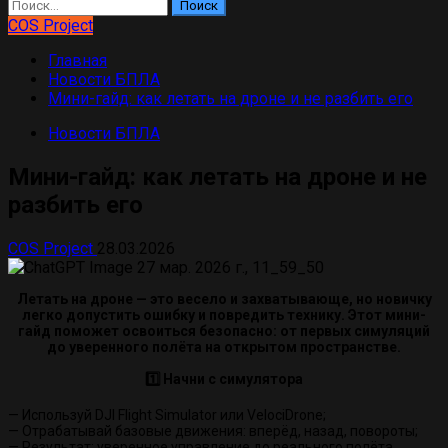
Найти:
COS Project
Главная
Новости БПЛА
Мини-гайд: как летать на дроне и не разбить его
Новости БПЛА
Мини-гайд: как летать на дроне и не
разбить его
COS Project
28.03.2026
Летать на дроне — это весело и захватывающе, но новичку
легко допустить ошибку и повредить технику. Этот мини-
гайд поможет освоиться безопасно: от первых симуляций
до уверенного полёта на открытом пространстве.
1️⃣ Начни с симулятора
— Используй DJI Flight Simulator или VelociDrone;
— Отрабатывай базовые движения: вперёд, назад, повороты;
— Результат: уверенное управление до реального полёта.