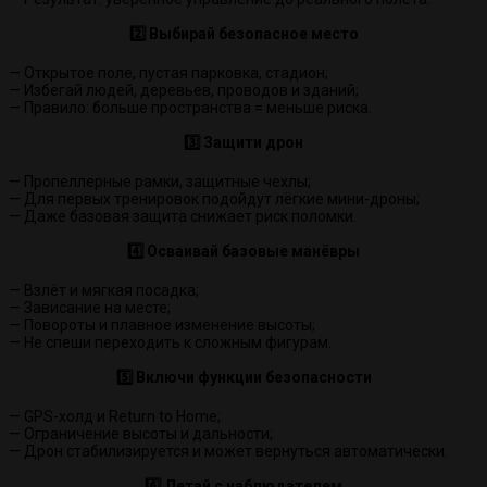
2️⃣ Выбирай безопасное место
— Открытое поле, пустая парковка, стадион;
— Избегай людей, деревьев, проводов и зданий;
— Правило: больше пространства = меньше риска.
3️⃣ Защити дрон
— Пропеллерные рамки, защитные чехлы;
— Для первых тренировок подойдут лёгкие мини-дроны;
— Даже базовая защита снижает риск поломки.
4️⃣ Осваивай базовые манёвры
— Взлёт и мягкая посадка;
— Зависание на месте;
— Повороты и плавное изменение высоты;
— Не спеши переходить к сложным фигурам.
5️⃣ Включи функции безопасности
— GPS-холд и Return to Home;
— Ограничение высоты и дальности;
— Дрон стабилизируется и может вернуться автоматически.
6️⃣ Летай с наблюдателем