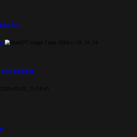
 Box Pro
ct
COS Project
НР