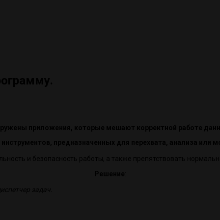
рограмму.
аружены приложения, которые мешают корректной работе дан
х инструментов, предназначенных для перехвата, анализа или 
ильность и безопасность работы, а также препятствовать нормал
Решение
:
испетчер задач.