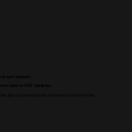
ной программы.
мониторинга USB-трафика.
ьному функционированию ключевых компонентов.