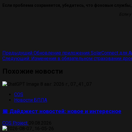
Если проблема сохраняется, убедитесь, что фоновые службы
Если у
Навигация
Предыдущий
Обновление приложения SolarConnect для And
Следующий:
Изменения в обязательном страховании дро
по
записям
Похожие новости
COS
Новости БПЛА
📅 Дайджест новостей: новое и интересное
COS Project
09.08.2026