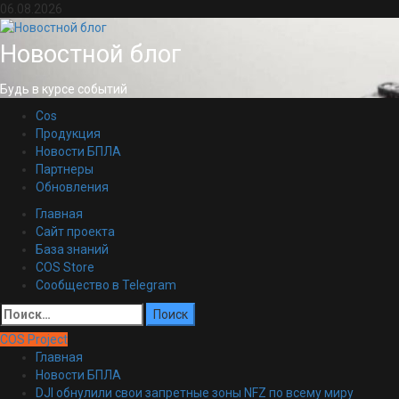
Перейти
06.08.2026
к
содержимому
Новостной блог
Будь в курсе событий
Cos
Продукция
Новости БПЛА
Партнеры
Обновления
Основное
Главная
меню
Сайт проекта
База знаний
COS Store
Сообщество в Telegram
Найти:
COS Project
Главная
Новости БПЛА
DJI обнулили свои запретные зоны NFZ по всему миру