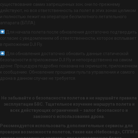
существование самих запрещенных зон; они по-прежнему
действуют, но вся ответственность за полет в этих зонах целиком
и полностью лежит на операторе беспилотного летательного
аппарата (БПЛА).
Для начала полета после обновления достаточно подтвердить
согласие с уведомлением об ответственности, которое всплывает
в приложении DJI Fly.
Для обновления достаточно обновить данные статической
безопасности в приложении DJI Fly и непосредственно на самом
дроне. Процедура подробно показана на скриншоте, приложенном
к сообщению. Обновление прошивки пульта управления и самого
дрона в данном случае не требуется.
Не забывайте о безопасности полетов и не нарушайте правила
эксплуатации БВС. Тщательное изучение маршрута полета и
всех действующих ограничений – залог безопасного и
законного использования дрона.
Рекомендуется использовать дополнительные сервисы для
проверки возможности полетов, такие как «Небосвод», СППИ и
другие аналогичные системы, предоставляющие более