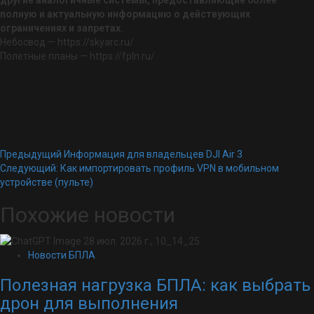
полную и актуальную информацию о действующих
ограничениях и запретах.
Небосвод — https://skyarc.ru/
Полетные планы — https://fpln.ru/
Навигация
Предыдущий
Информация для владельцев DJI Air 3
Следующий:
Как импортировать профиль VPN в мобильном
по
устройстве (пульте)
записям
Похожие новости
Новости БПЛА
Полезная нагрузка БПЛА: как выбрать
дрон для выполнения