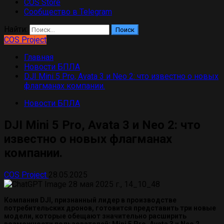
COS Store
Сообщество в Telegram
Найти:
COS Project
Главная
Новости БПЛА
DJI Mini 5 Pro, Avata 3 и Neo 2: что известно о новых
флагманах компании.
Новости БПЛА
DJI Mini 5 Pro, Avata 3 и Neo 2: что
известно о новых флагманах
компании.
COS Project
28.05.2025
Компания DJI, признанный лидер в производстве
потребительских дронов, готовится представить три новые
модели, которые обещают значительно расширить
возможности пользователей: Mini 5 Pro, Avata 3 и Neo 2.