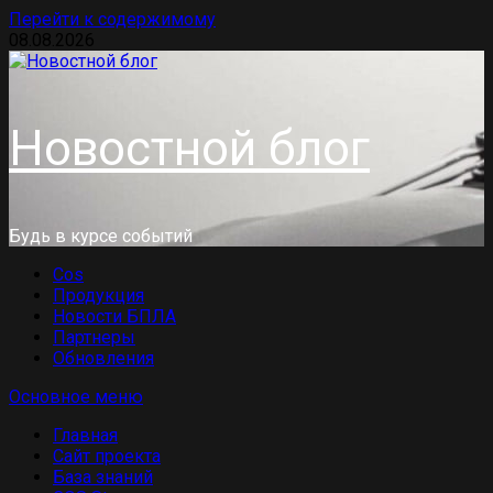
Перейти к содержимому
08.08.2026
Новостной блог
Будь в курсе событий
Cos
Продукция
Новости БПЛА
Партнеры
Обновления
Основное меню
Главная
Сайт проекта
База знаний